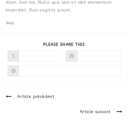
diam. Sed nisi. Nulla quis sem at nibh elementum
imperdiet. Duis sagittis ipsum.
TAGS:
SPORT
PARTAGER
PLEASE SHARE THIS
CE
CONTENU
X
Facebook
Ouvrir
Ouvrir
dans
dans
une
une
autre
autre
Pinterest
Ouvrir
fenêtre
fenêtre
dans
une
autre
fenêtre
Continuer
Article précédent
la
Metus vitae pharetra auctor
Article suivant
lecture
Praesent libro se cursus ante