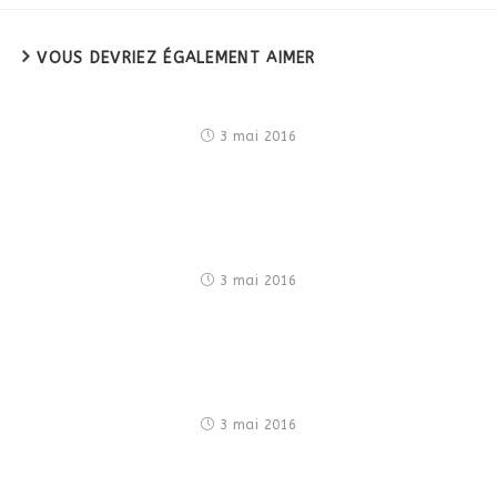
VOUS DEVRIEZ ÉGALEMENT AIMER
Metus vitae pharetra auctor
3 mai 2016
Praesent libro se cursus ante
3 mai 2016
Torquent per conubia nostra
3 mai 2016